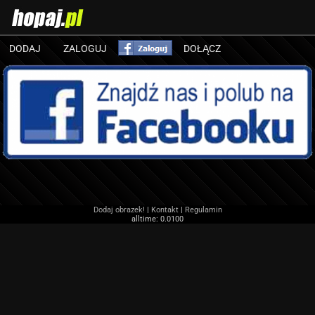
DODAJ
ZALOGUJ
DOŁĄCZ
Dodaj obrazek!
|
Kontakt
|
Regulamin
alltime: 0.0100